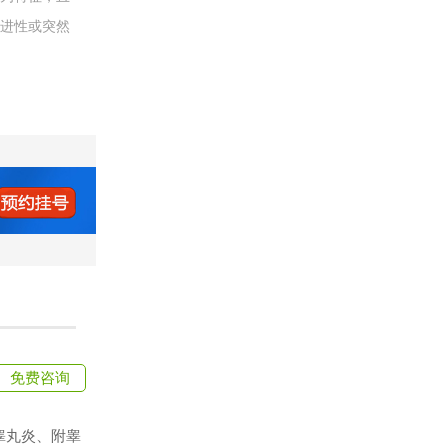
渐进性或突然
免费咨询
睾丸炎、附睾