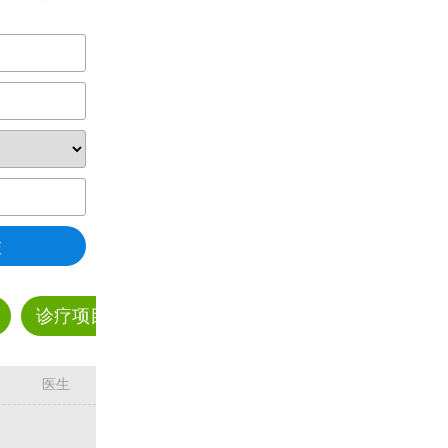
交
诊疗项目
预约挂号
科普资讯
疾病解答
医生