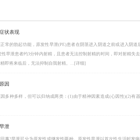
症状表现
正常的勃起功能，原发性早泄(PE)患者在阴茎进入阴道之前或进入阴道
发性早泄患者约3分钟内射精，且患者无法控制射精的时间，即对射精失
精即将来临后，无法抑制自我射精。...
[详细]
原因
因多种多样，但可以归纳成两类：(1)由于精神因素造成(心因性)(2)有器质
早泄
么回事?早泄可分为原发性或继发性两种。原发性早泄以首次性生活时发