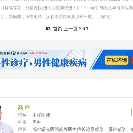
可持续存在，射精过快(进入阴道前或进入后1-2min内);继发性早泄则以
征，发病前可正常射精，没有原发性早泄那样严重。...
[详细]
首页
上一页
63
5
6
7
高 坪
职称：
主任医师
科室：
男科
擅长：
成都曙光医院高坪医生擅长泌尿感染：尿路感染、