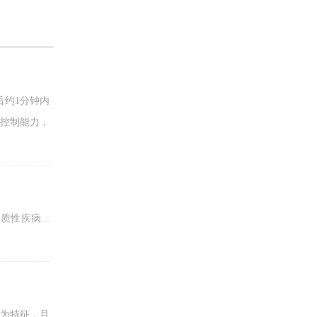
后约1分钟内
去控制能力，
性疾病...
病为特征，且