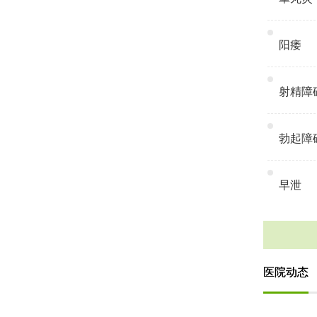
阳痿
射精障
勃起障
早泄
医院动态