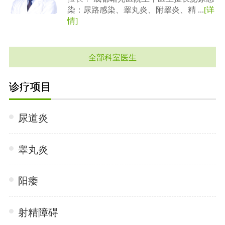
染：尿路感染、睾丸炎、附睾炎、精 ...
[详
情]
全部科室医生
诊疗项目
尿道炎
睾丸炎
阳痿
射精障碍