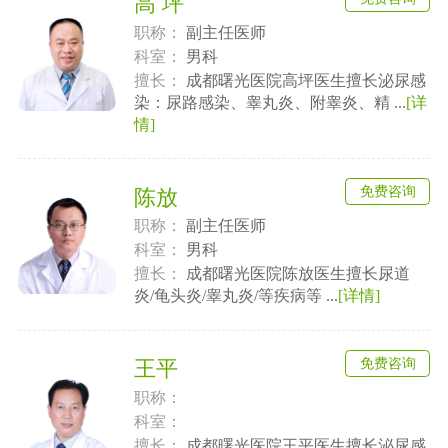
高 坪
职称：
副主任医师
科室：
男科
擅长：
成都曙光医院高坪医生擅长泌尿感
染：尿路感染、睾丸炎、附睾炎、精 ...
[详
情]
免费咨询
陈放
职称：
副主任医师
科室：
男科
擅长：
成都曙光医院陈放医生擅长尿道
炎/龟头炎/睾丸炎/等疾病等 ...
[详情]
免费咨询
王平
职称：
科室：
擅长：
成都曙光医院王平医生擅长泌尿感