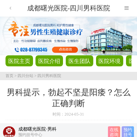
成都曙光医院-四川男科医院
医院主页
医院介绍
医生团队
医院环境
医
首页
>
四川分站
>
四川男科医院
男科提示，勃起不坚是阳痿？怎么
正确判断
时间：
2024-05-31
成都曙光医院·男科
在线
预约
预约挂号中心
咨询
挂号