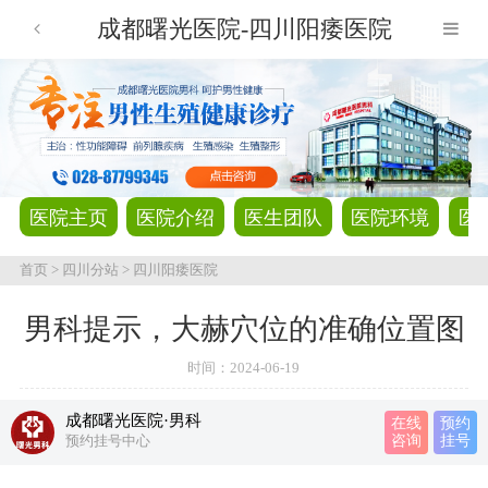
成都曙光医院-四川阳痿医院
医院主页
医院介绍
医生团队
医院环境
医
首页
>
四川分站
>
四川阳痿医院
男科提示，大赫穴位的准确位置图
时间：
2024-06-19
成都曙光医院·男科
在线
预约
预约挂号中心
咨询
挂号