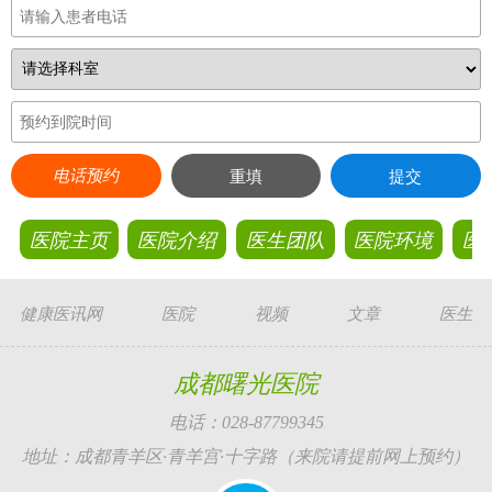
电话预约
重填
提交
医院主页
医院介绍
医生团队
医院环境
医
健康医讯网
医院
视频
文章
医生
成都曙光医院
电话：028-87799345
地址：成都青羊区·青羊宫·十字路（来院请提前网上预约）