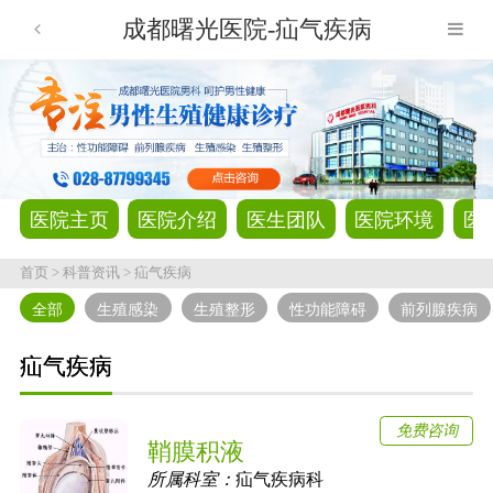
成都曙光医院-疝气疾病
医院主页
医院介绍
医生团队
医院环境
医
首页
>
科普资讯
>
疝气疾病
全部
生殖感染
生殖整形
性功能障碍
前列腺疾病
疝气疾病
免费咨询
鞘膜积液
所属科室：
疝气疾病科