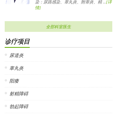
染：尿路感染、睾丸炎、附睾炎、精 ...
[详
情]
全部科室医生
诊疗项目
尿道炎
睾丸炎
阳痿
射精障碍
勃起障碍