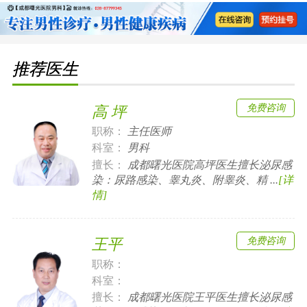
推荐医生
免费咨询
高 坪
职称：
主任医师
科室：
男科
擅长：
成都曙光医院高坪医生擅长泌尿感
染：尿路感染、睾丸炎、附睾炎、精 ...
[详
情]
免费咨询
王平
职称：
科室：
擅长：
成都曙光医院王平医生擅长泌尿感