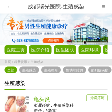
成都曙光医院-生殖感染
医院主页
医院介绍
医生团队
医院环境
医
首页
>
科普资讯
>
生殖感染
全部
生殖感染
生殖整形
性功能障碍
前列腺疾病
生殖感染
免费咨询
龟头炎
所属科室：
生殖感染科
简介：[详情]