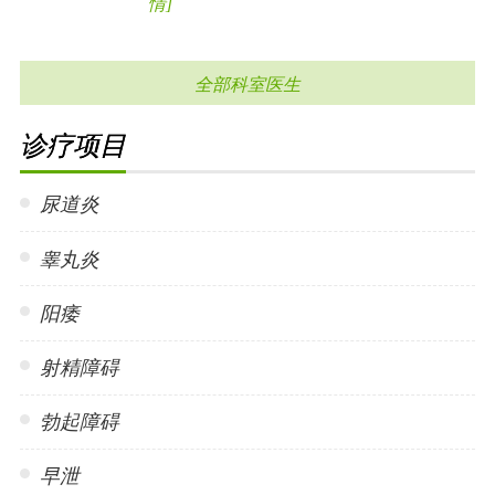
情]
全部科室医生
诊疗项目
尿道炎
睾丸炎
阳痿
射精障碍
勃起障碍
早泄