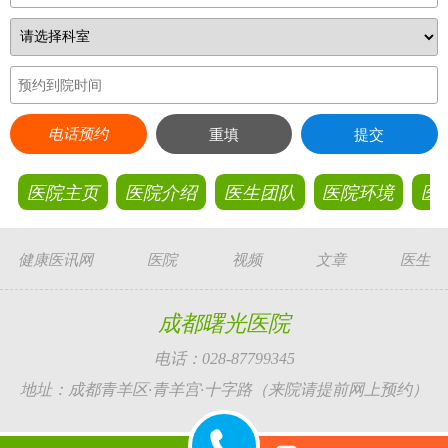
电话预约
重填
提交
医院主页
医院介绍
医生团队
医院环境
医
健康医讯网
医院
视频
文章
医生
成都曙光医院
电话：028-87799345
地址：成都青羊区·青羊宫·十字路（来院请提前网上预约）